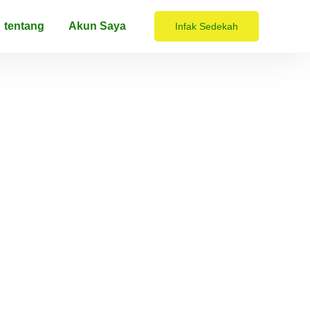
tentang
Akun Saya
Infak Sedekah